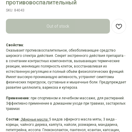
противовоспалительный
SKU:
84043
Out of stock
Свойства:
Оказывает противовоспалительное, обезболивающее средство
широкого спектра действия. Секрет экстренного действия препарата -
в сочетании контрастных компонентов, вызывающих термические
реакции, меняющих полярность клеток, восстанавливая их
естественную регуляцию и полный объём физиологических функций.
Имеет высокую проникающую активность, устраняет симптомы
физических перегрузок, суставные и мышечные боли. Предупреждает
развитие целлюлита, варикоза и купероза.
Применение:
при спортивном и лечебном массаже, для растираний.
Эффективно применение в домашнем уходе при травмах, застарелых
травмах
Состав:
Эфирные масла:
5 видов эфирного масла мяты, 3 вида -
корицы, чайного дерева, каяпута, найоли, розмарина, мандарина,
петитгрейна, иссопа. Глюконолактон, пантенол, ксантан, капсацин,