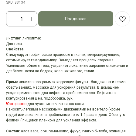
SKU:
83134
Предзаказ
Лифтинг. липолитик.
Для тела.
Свойства:
Стимулирует трофические процессы в тканях, микроциркуляцию,
оптимизирует гемодинамику. Замедляет процессы старения.
Уменьшает объемы тела, устраняет локальные жировые отложения и
дряблость кожи на бедрах, коленях животе, талии.
Применение:
в программах коррекции фигуры - бандажных и термо-
обертываниях, массаже для ускорения результата. В домашнем
уходе применяется для лифтинга проблемных зон. Лифтинга и
контурирования шеи, подбородка, рук.
!
Осторожно
для чувствительных типов кожи.
Наносить лёгкими массажными движениями на всё тело (кроме
груди) или локально на проблемные зоны 1-2 раза в день. Обернуть
фолией ( пищевой пленкой) для усиления эффекта.
Состав:
алоэ вера, соя, гамамелис, фукус, гингко билоба, эхинацея,