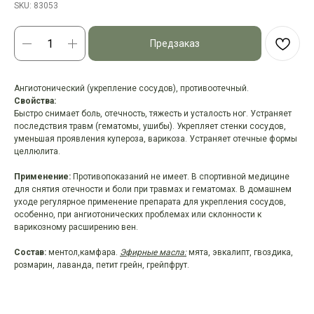
SKU:
83053
Предзаказ
Ангиотонический (укрепление сосудов), противоотечный.
Свойства:
Быстро снимает боль, отечность, тяжесть и усталость ног. Устраняет
последствия травм (гематомы, ушибы). Укрепляет стенки сосудов,
уменьшая проявления купероза, варикоза. Устраняет отечные формы
целлюлита.
Применение:
Противопоказаний не имеет. В спортивной медицине
для снятия отечности и боли при травмах и гематомах. В домашнем
уходе регулярное применение препарата для укрепления сосудов,
особенно, при ангиотонических проблемах или склонности к
варикозному расширению вен.
Состав:
ментол,камфара.
Эфирные масла:
мята, эвкалипт, гвоздика,
розмарин, лаванда, петит грейн, грейпфрут.