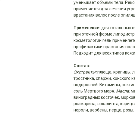
уменьшает объемы тела. Реком
применяется для лечения угре
врастания волос после эпиляц
Применение:
для тотальных 
при отечной форме липодистр
косметологии гель применяетс
профилактики врастания воло
Подходит для всех типов кожи,
Состав:
Экстракты:
плюща, крапивы, л
тростника, спаржи, конского к
водорослей. Витамины, пектин
соль Мёртвого моря.
Масла
: 
виноградных косточек, морков
розмарина, эвкалипта, корицы
нероли, вербены, перца, розы.