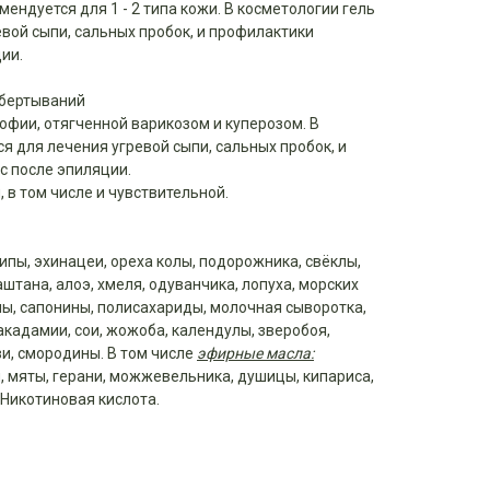
ендуется для 1 - 2 типа кожи. В косметологии гель
вой сыпи, сальных пробок, и профилактики
ии.
обертываний
офии, отягченной варикозом и куперозом. В
я для лечения угревой сыпи, сальных пробок, и
с после эпиляции.
 в том числе и чувствительной.
ипы, эхинацеи, ореха колы, подорожника, свёклы,
аштана, алоэ, хмеля, одуванчика, лопуха, морских
ы, сапонины, полисахариды, молочная сыворотка,
макадамии, сои, жожоба, календулы, зверобоя,
и, смородины. В том числе
эфирные масла:
, мяты, герани, можжевельника, душицы, кипариса,
 Никотиновая кислота.