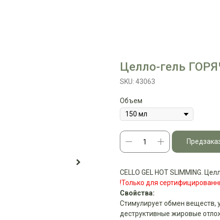
Целло-гель ГОР
SKU:
43063
Объем
Предзака
CELLO GEL HOT SLIMMING. Цел
!Только для сертифицированн
Свойства:
Стимулирует обмен веществ, 
деструктивные жировые отлож