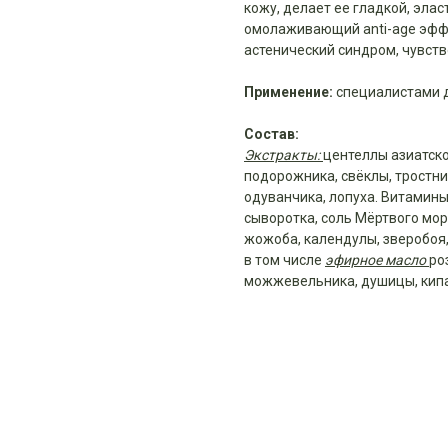
кожу, делает ее гладкой, эла
омолаживающий anti-age эффе
астенический синдром, чувств
Применение:
специалистами д
Состав:
Экстракты:
центеллы азиатско
подорожника, свёклы, тростник
одуванчика, лопуха. Витамины
сыворотка, соль Мёртвого мор
жожоба, календулы, зверобоя
в том числе
эфирное масло
ро
можжевельника, душицы, кипар