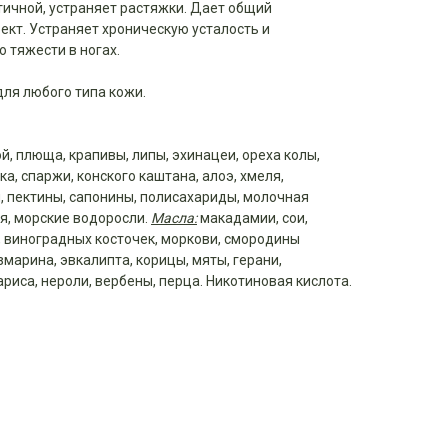
стичной, устраняет растяжки. Дает общий
кт. Устраняет хроническую усталость и
о тяжести в ногах.
ля любого типа кожи.
й, плюща, крапивы, липы, эхинацеи, ореха колы,
а, спаржи, конского каштана, алоэ, хмеля,
, пектины, сапонины, полисахариды, молочная
я, морские водоросли.
Масла:
макадамии, сои,
, виноградных косточек, моркови, смородины
змарина, эвкалипта, корицы, мяты, герани,
иса, нероли, вербены, перца. Никотиновая кислота.