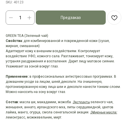
SKU:
40123
Предзаказ
GREEN TEA (Зеленый чай)
Свойства:
для комбинированной и поврежденной кожи (сухая,
жирная, смешанная)
Адаптирует кожу к внешним воздействиям. Контролирует
воздействие УФО, кожного сала. Разглаживает, тонизирует кожу,
устраняя раздражения и воспаления. Дарит лицу матовое сияние.
Ухаживает за зоной вокруг глаз.
Применение:
в профессиональных антистрессовых программах. В
домашнем уходе за лицом, шеей,декольте. На очишенную,
протонизированную кожу лица шеи и декольте нанести тонким слоем.
Можно наносить на зону вокруг глаз.
Состав:
масла ши, макадамии, жожоба.
Экстракты
зеленого чая,
женьшеня, аннато, ирландского мха, липы сердцевидной, цветов
лайма, манго, огурца, смола сенегальской акации.
Эфирные масла:
лемонграсс, можжевельник, мирт.