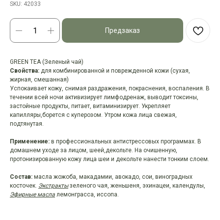
SKU:
42033
Предзаказ
GREEN TEA (Зеленый чай)
Свойства:
для комбинированной и поврежденной кожи (сухая,
жирная, смешанная)
Успокаивает кожу, снимая раздражения, покраснения, воспаления. В
течении всей ночи активизирует лимфодренаж, выводит токсины,
застойные продукты, питает, витаминизирует. Укрепляет
капилляры,борется с куперозом. Утром кожа лица свежая,
подтянутая.
Применение:
в профессиональных антистрессовых программах. В
домашнем уходе за лицом, шеей,декольте. На очишенную,
протонизированную кожу лица шеи и декольте нанести тонким слоем.
Состав:
масла жожоба, макадамии, авокадо, сои, виноградных
косточек.
Экстракты
зеленого чая, женьшеня, эхинацеи, календулы,
Эфирные масла
лемонграсса, иссопа.