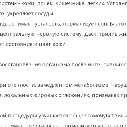
истем - кожи, почек, кишечника, легких. Устран
х, укрепляет сосуды.
цы, снимает усталость, нормализует сон. Благо
 центральную нервную систему. Дает прилив жи
ет состояние и цвет кожи.
восстановления организма после интенсивных 
ри отечности, замедленном метаболизме, нару
е, локальных жировых отложениях, признаках п
ной процедуры улучшается общее самочувствие 
, снимается усталость, нормализуется сон, аппе