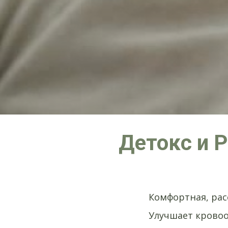
Детокс и Р
Комфортная, ра
Улучшает крово