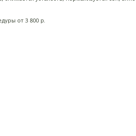
дуры от 3 800 р.
________________________________________________________
По всем вопросам свяжитесь с нами
любым удобным способом:
Телефон: +7(473) 253-33-29
ЧАТ WhatsApp:
+7(951) 850-04-20
По обучению:
+7 (960) 105-79-71 с 11-00 до 18-00
E-mail: styxaromaderm@bk.ru