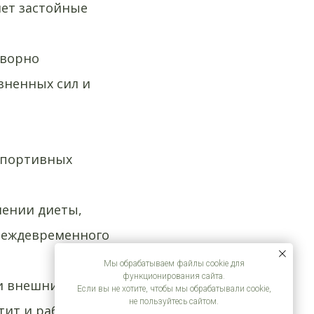
яет застойные
творно
зненных сил и
спортивных
шении диеты,
реждевременного
Мы обрабатываем файлы cookie для
функционирования сайта.
и внешний вид,
Если вы не хотите, чтобы мы обрабатывали cookie,
не пользуйтесь сайтом.
тит и работа